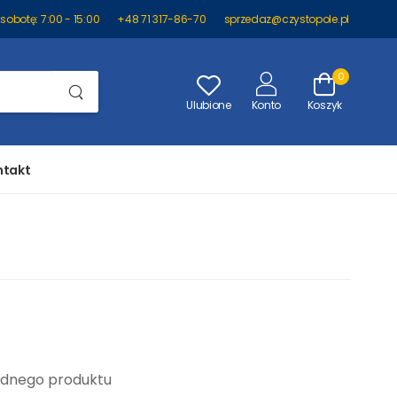
sobotę: 7:00 - 15:00
+48 71 317-86-70
sprzedaz@czystopole.pl
0
Ulubione
Konto
Koszyk
takt
żadnego produktu